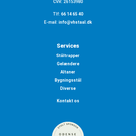
CVR: 26153980
Tlf:
66 14 65 40
E-mail:
info@vhstaal.dk
Services
Ståltrapper
Gelændere
Altaner
Bygningsstål
Diverse
Kontakt os