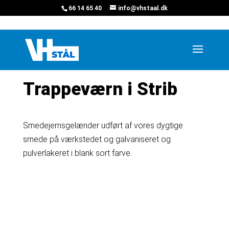
66 14 65 40
info@vhstaal.dk
Hjem
»
Projekter
»
Trappeværn i Strib
Trappeværn i Strib
Smedejernsgelænder udført af vores dygtige
smede på værkstedet og galvaniseret og
pulverlakeret i blank sort farve.