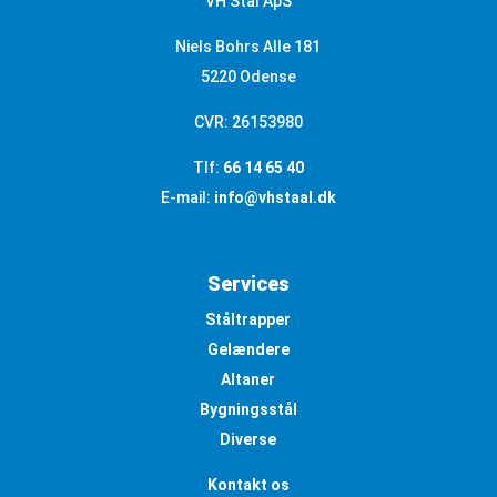
VH Stål ApS
Niels Bohrs Alle 181
5220 Odense
CVR: 26153980
Tlf:
66 14 65 40
E-mail:
info@vhstaal.dk
Services
Ståltrapper
Gelændere
Altaner
Bygningsstål
Diverse
Kontakt os