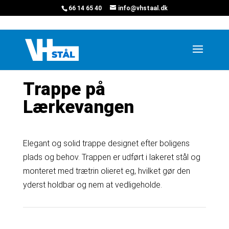
66 14 65 40
info@vhstaal.dk
Hjem
»
Projekter
»
Trappe på Lærkevangen
Trappe på
Lærkevangen
Elegant og solid trappe designet efter boligens
plads og behov. Trappen er udført i lakeret stål og
monteret med trætrin olieret eg, hvilket gør den
yderst holdbar og nem at vedligeholde.