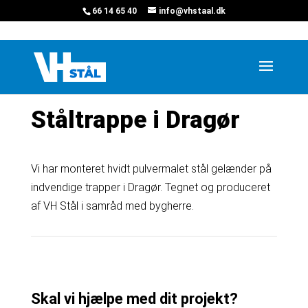
66 14 65 40
info@vhstaal.dk
Hjem
»
Projekter
»
Ståltrappe i Dragør
Ståltrappe i Dragør
Vi har monteret hvidt pulvermalet stål gelænder på
indvendige trapper i Dragør. Tegnet og produceret
af VH Stål i samråd med bygherre.
Skal vi hjælpe med dit projekt?