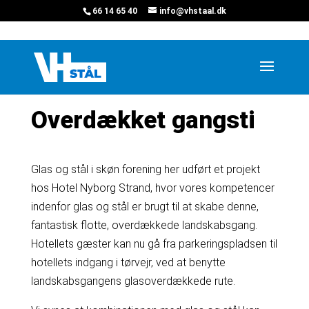
66 14 65 40
info@vhstaal.dk
Hjem
»
Projekter
»
Overdækket gangsti
Overdækket gangsti
Glas og stål i skøn forening h
er udført et projekt
hos Hotel Nyborg Strand, hvor vores kompetencer
indenfor glas og stål er brugt til at skabe denne,
fantastisk flotte, overdækkede landskabsgang.
Hotellets gæster kan nu gå fra parkeringspladsen til
hotellets indgang i tørvejr, ved at benytte
landskabsgangens glasoverdækkede rute.