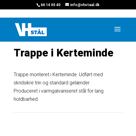
66 14 65 40
info@vhstaal.dk
Hjem
»
Projekter
»
Kerteminde trappe
Trappe i Kerteminde
Trappe monteret i Kerteminde. Udført med
skridsikre trin og standard gelænder.
Produceret i varmgalvaniseret stål for lang
holdbarhed.