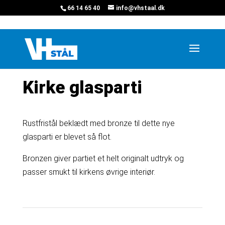
66 14 65 40
info@vhstaal.dk
Hjem
»
Projekter
»
Kirke vindfang
Kirke glasparti
Rustfristål beklædt med bronze til dette nye
glasparti er blevet så flot.
Bronzen giver partiet et helt originalt udtryk og
passer smukt til kirkens øvrige interiør.